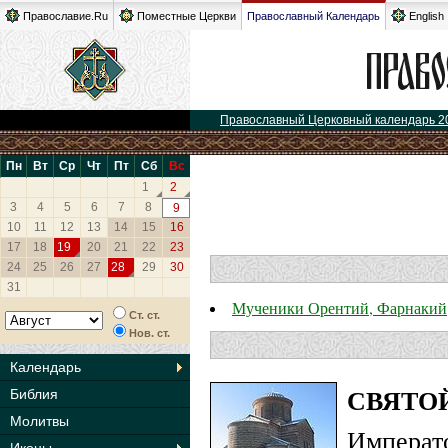
Православие.Ru
Поместные Церкви
Православный Календарь
English
Православный Церковный календарь 2
Пн
Вт
Ср
Чт
Пт
Сб
Вс
1
2
3
4
5
6
7
8
9
10
11
12
13
14
15
16
17
18
19
20
21
22
23
24
25
26
27
28
29
30
31
Мученики Орентий, Фарнакий,
Ст. ст.
Нов. ст.
Календарь
СВЯТОЙ
Библия
Молитвы
Импер