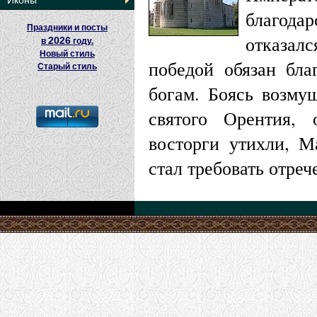
Иконы
благода
Праздники и посты
отказал
2026
в
году.
Новый стиль
победой обязан бла
Старый стиль
богам. Боясь возму
святого Орентия, 
восторги утихли, М
стал требовать отреч