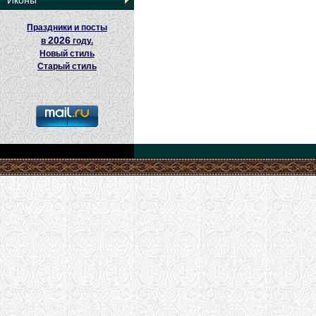
Иконы
Праздники и посты
2026
в
году.
Новый стиль
Старый стиль