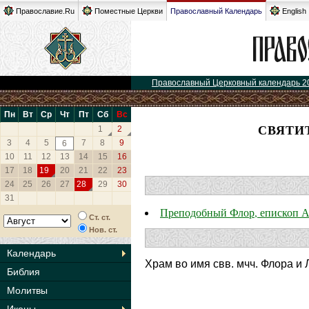
Православие.Ru
Поместные Церкви
Православный Календарь
English
Православный Церковный календарь 2
Пн
Вт
Ср
Чт
Пт
Сб
Вс
СВЯТИ
1
2
3
4
5
7
8
9
6
10
11
12
13
14
15
16
17
18
19
20
21
22
23
24
25
26
27
28
29
30
31
Преподобный Флор, епископ 
Ст. ст.
Нов. ст.
Календарь
Храм во имя свв. мчч. Флора и
Библия
Молитвы