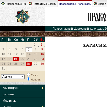
Православие.Ru
Поместные Церкви
Православный Календарь
English
Православный Церковный календарь 2
Пн
Вт
Ср
Чт
Пт
Сб
Вс
ХАРИСИМ
1
2
3
4
5
6
8
9
7
10
11
12
13
14
15
16
17
18
19
20
21
22
23
24
25
26
27
28
29
30
31
Ст. ст.
Нов. ст.
Календарь
Библия
Молитвы