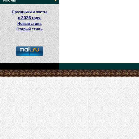
Иконы
Праздники и посты
2026
в
году.
Новый стиль
Старый стиль