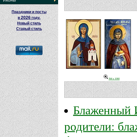
Иконы
Праздники и посты
2026
в
году.
Новый стиль
Старый стиль
568 x 1080
Блаженный И
родители: бл