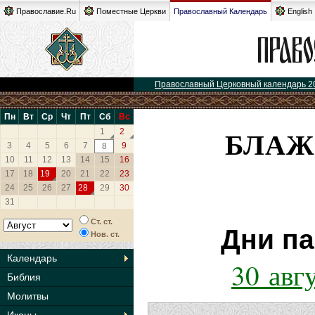
Православие.Ru
Поместные Церкви
Православный Календарь
English
Православный Церковный календарь 2
Пн
Вт
Ср
Чт
Пт
Сб
Вс
БЛАЖ
1
2
3
4
5
6
7
9
8
10
11
12
13
14
15
16
17
18
19
20
21
22
23
24
25
26
27
28
29
30
31
Ст. ст.
Дни па
Нов. ст.
Календарь
30 авг
Библия
Молитвы