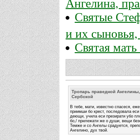
Ангелина, пр
Святые Стеф
и их сыновья
Святая мать
Тропарь праведной Ангелины
Сербской
В тебе, мати, известно спасеся, еже
приимши бо крест, последовала еси 
деющи, учила еси презирати убо пл
бо,/ прилежати же о души, вещи без
Темже и со Ангелы срадуется, преп
Ангелино, дух твой.