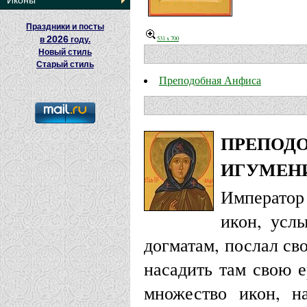
Иконы
Праздники и посты
2026
531 x 700
в
году.
Новый стиль
Старый стиль
Преподобная Анфиса
ПРЕПОДО
ИГУМЕН
Император 
икон, усл
догматам, послал св
насадить там свою 
множество икон, н