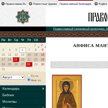
Православие.Ru
Поместные Церкви
Православный Календарь
English
Православный Церковный календарь 2
Пн
Вт
Ср
Чт
Пт
Сб
Вс
АНФИСА МАН
1
2
3
4
5
7
8
9
6
10
11
12
13
14
15
16
17
18
19
20
21
22
23
24
25
26
27
28
29
30
31
Ст. ст.
Нов. ст.
Календарь
Библия
Молитвы