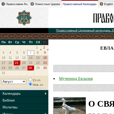
Православие.Ru
Поместные Церкви
Православный Календарь
English
Православный Церковный календарь 2
Пн
Вт
Ср
Чт
Пт
Сб
Вс
ЕВЛА
1
2
3
4
5
6
8
9
7
10
11
12
13
14
15
16
17
18
19
20
21
22
23
24
25
26
27
28
29
30
31
Мученица Евлалия
Ст. ст.
Нов. ст.
Календарь
О СВ
Библия
Молитвы