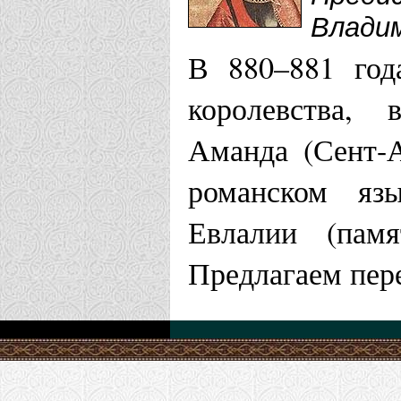
Влади
В 880–881 год
королевства, 
Аманда (Сент-А
романском яз
Евлалии (памя
Предлагаем пере