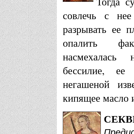
Тогда с
совлечь с нее
разрывать ее п
опалить фак
насмехалась 
бессилие, ее
негашеной изв
кипящее масло 
СЕКВ
Предис