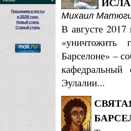
ИСЛА
Иконы
Праздники и посты
Михаил Матюг
2026
в
году.
Новый стиль
В августе 2017
Старый стиль
«уничтожить 
Барселоне» – с
кафедральный 
Эулалии...
СВЯТА
БАРСЕ