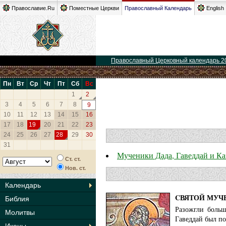
Православие.Ru
Поместные Церкви
Православный Календарь
English
Православный Церковный календарь 2
Пн
Вт
Ср
Чт
Пт
Сб
Вс
1
2
3
4
5
6
7
8
9
10
11
12
13
14
15
16
17
18
19
20
21
22
23
24
25
26
27
28
29
30
31
Мученики Дада, Гаведдай и Ка
Ст. ст.
Нов. ст.
Календарь
CВЯТОЙ МУЧЕ
Библия
Разожгли больш
Молитвы
Гаведдай был по