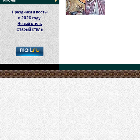
Иконы
Праздники и посты
2026
в
году.
Новый стиль
Старый стиль