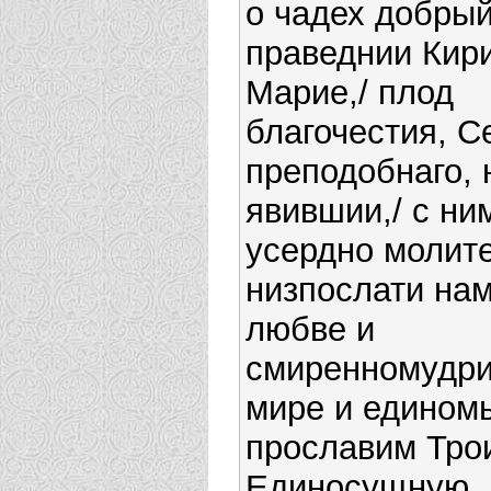
о чадех добрый
праведнии Кир
Марие,/ плод
благочестия, С
преподобнаго, 
явившии,/ с ни
усердно молите
низпослати нам
любве и
смиренномудрия
мире и едином
прославим Тро
Единосущную.