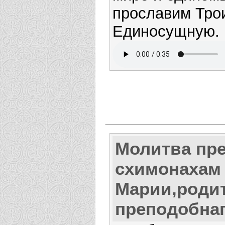
прославим Тро
Единосущную.
Молитва пр
схимонахам
Марии,роди
преподобнаг