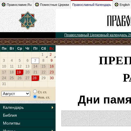
Православие.Ru
Поместные Церкви
Православный Календарь
English
Православный Церковный календарь 2
Пн
Вт
Ср
Чт
Пт
Сб
Вс
ПРЕ
1
2
3
4
5
6
8
9
7
10
11
12
13
14
15
16
17
18
19
20
21
22
23
24
25
26
27
28
29
30
31
Ст. ст.
Дни памя
Нов. ст.
Календарь
Библия
Молитвы