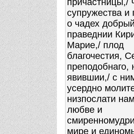
причастницы,/ 
супружества и
о чадех добрый
праведнии Кир
Марие,/ плод
благочестия, С
преподобнаго, 
явившии,/ с ни
усердно молите
низпослати нам
любве и
смиренномудрия
мире и едином