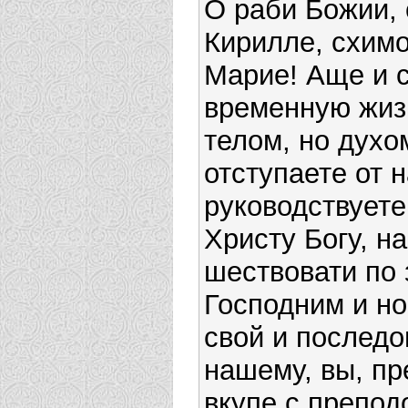
О раби Божии,
Кирилле, схим
Марие! Аще и с
временную жиз
телом, но духо
отступаете от н
руководствуете
Христу Богу, н
шествовати по
Господним и но
свой и послед
нашему, вы, пр
вкупе с препо