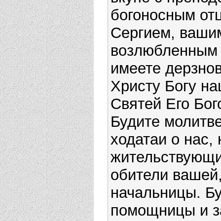
богоносным от
Сергием, ваши
возлюбленным
имеете дерзнов
Христу Богу на
Святей Его Бог
Будите молитв
ходатаи о нас,
жительствующи
обители вашей,
начальницы. Б
помощницы и з