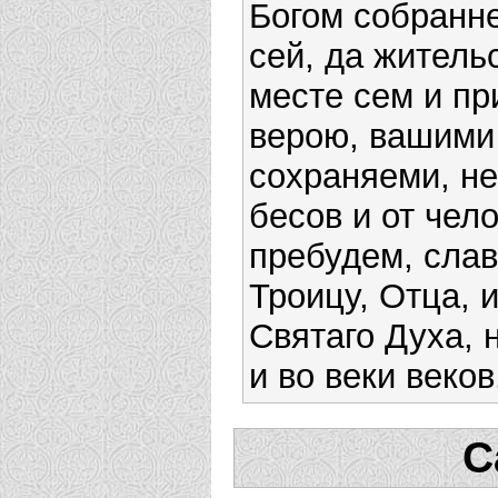
Богом собранн
сей, да житель
месте сем и п
верою, вашими
сохраняеми, н
бесов и от чел
пребудем, сла
Троицу, Отца, 
Святаго Духа, 
и во веки веков
С