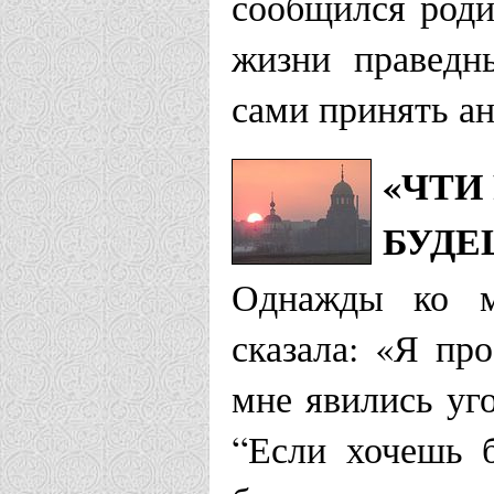
сообщился роди
жизни праведн
сами принять ан
«ЧТИ
БУДЕ
Однажды ко м
сказала: «Я пр
мне явились уг
“Если хочешь 