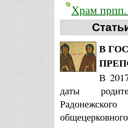
Храм прпп.
Радонежски
Стать
Московская еп
В ГО
Храм Космы
ПРЕП
Тушино г. 
В 201
даты родит
Отрадненская 
Радонежског
Храм прпп.
общецерковн