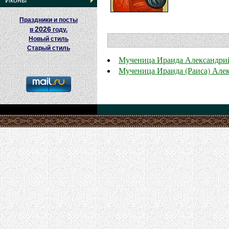
Иконы
Праздники и посты
2026
в
году.
Новый стиль
Старый стиль
Мученица Ираида Александри
Мученица Ираида (Раиса) Але