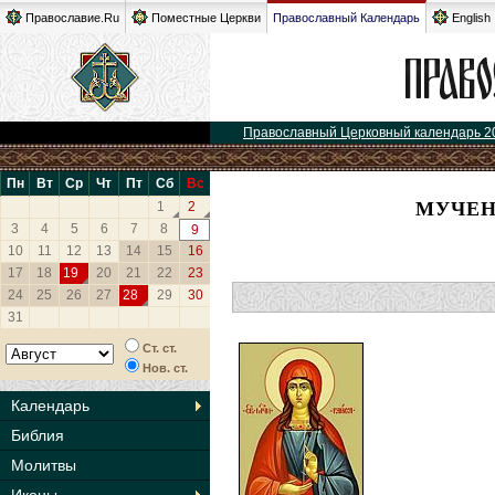
Православие.Ru
Поместные Церкви
Православный Календарь
English
Православный Церковный календарь 2
Пн
Вт
Ср
Чт
Пт
Сб
Вс
МУЧЕН
1
2
3
4
5
6
7
8
9
10
11
12
13
14
15
16
17
18
19
20
21
22
23
24
25
26
27
28
29
30
31
Ст. ст.
Нов. ст.
Календарь
Библия
Молитвы