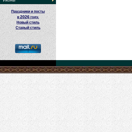
Иконы
Праздники и посты
2026
в
году.
Новый стиль
Старый стиль