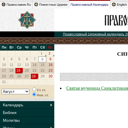
Православие.Ru
Поместные Церкви
Православный Календарь
English
Православный Церковный календарь 2
Пн
Вт
Ср
Чт
Пт
Сб
Вс
СИ
1
2
3
4
5
6
7
9
8
10
11
12
13
14
15
16
17
18
19
20
21
22
23
24
25
26
27
28
29
30
31
Святая мученица Синклитикия 
Ст. ст.
Нов. ст.
Календарь
Библия
Молитвы