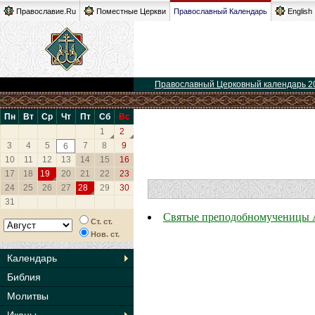
Православие.Ru
Поместные Церкви
Православный Календарь
English
Православный Церковный календарь 2
Пн
Вт
Ср
Чт
Пт
Сб
Вс
1
2
3
4
5
7
8
9
6
10
11
12
13
14
15
16
17
18
19
20
21
22
23
24
25
26
27
28
29
30
31
Святые преподобномученицы А
Ст. ст.
Нов. ст.
Календарь
Библия
Молитвы