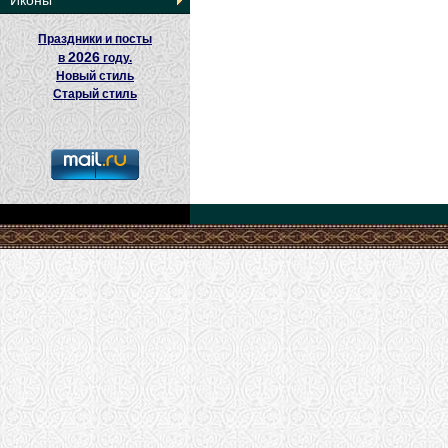
Иконы
Праздники и посты
2026
в
году.
Новый стиль
Старый стиль