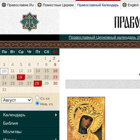
Православие.Ru
Поместные Церкви
Православный Календарь
English
Православный Церковный календарь 2
Пн
Вт
Ср
Чт
Пт
Сб
Вс
1
2
3
4
5
6
7
8
9
11
12
13
14
15
16
10
17
18
19
20
21
22
23
24
25
26
27
28
29
30
31
Ст. ст.
Нов. ст.
Календарь
Библия
Молитвы