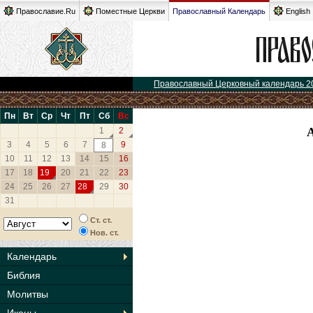
Православие.Ru
Поместные Церкви
Православный Календарь
English
Православный Церковный календарь 2
Пн
Вт
Ср
Чт
Пт
Сб
Вс
1
2
3
4
5
6
7
9
8
10
11
12
13
14
15
16
17
18
19
20
21
22
23
24
25
26
27
28
29
30
31
Ст. ст.
Нов. ст.
Календарь
Библия
Молитвы