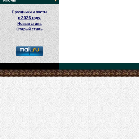
Иконы
Праздники и посты
2026
в
году.
Новый стиль
Старый стиль