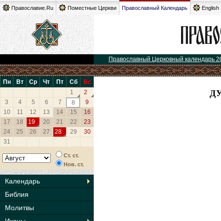
Православие.Ru
Поместные Церкви
Православный Календарь
English
Православный Церковный календарь 2
Пн
Вт
Ср
Чт
Пт
Сб
Вс
Д
1
2
3
4
5
6
7
9
8
10
11
12
13
14
15
16
17
18
19
20
21
22
23
24
25
26
27
28
29
30
31
Ст. ст.
Нов. ст.
Календарь
Библия
Молитвы