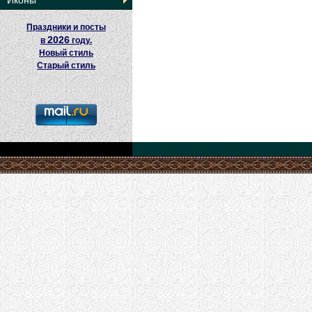
Иконы
Праздники и посты
2026
в
году.
Новый стиль
Старый стиль