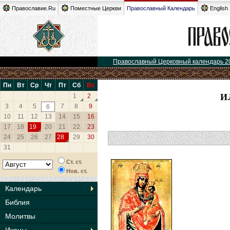
Православие.Ru
Поместные Церкви
Православный Календарь
English
Православный Церковный календарь 2
Пн
Вт
Ср
Чт
Пт
Сб
Вс
И
1
2
3
4
5
7
8
9
6
10
11
12
13
14
15
16
17
18
19
20
21
22
23
24
25
26
27
28
29
30
31
Ст. ст.
Нов. ст.
Календарь
Библия
Молитвы