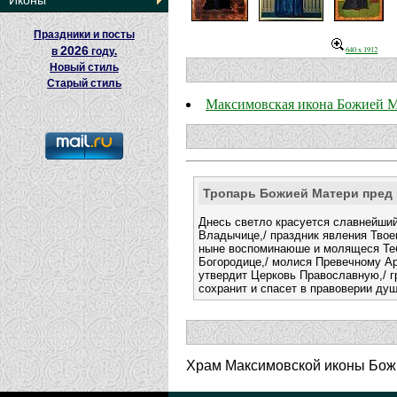
Иконы
Праздники и посты
2026
640 x 1912
в
году.
Новый стиль
Старый стиль
Максимовская икона Божией 
Тропарь Божией Матери пред
Днесь светло красуется славнейший
Владычице,/ праздник явления Твое
ныне воспоминаюше и молящеся Теб
Богородице,/ молися Превечному Ар
утвердит Церковь Православную,/ 
сохранит и спасет в правоверии ду
Храм Максимовской иконы Божи