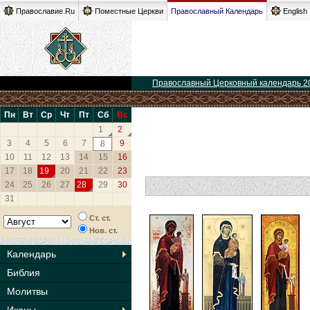
Православие.Ru
Поместные Церкви
Православный Календарь
English
Православный Церковный календарь 2
Пн
Вт
Ср
Чт
Пт
Сб
Вс
1
2
3
4
5
6
7
9
8
10
11
12
13
14
15
16
17
18
19
20
21
22
23
24
25
26
27
28
29
30
31
Ст. ст.
Нов. ст.
Календарь
Библия
Молитвы