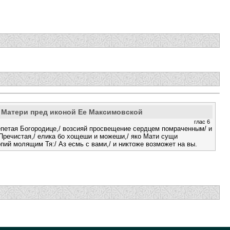
 Матери пред иконой Ее Максимовской
глас 6
епетая Богородице,/ возсияй просвещение сердцем помраченным/ и
 Пречистая,/ елика бо хощеши и можеши,/ яко Мати сущи
опий молящим Тя:/ Аз есмь с вами,/ и никтоже возможет на вы.