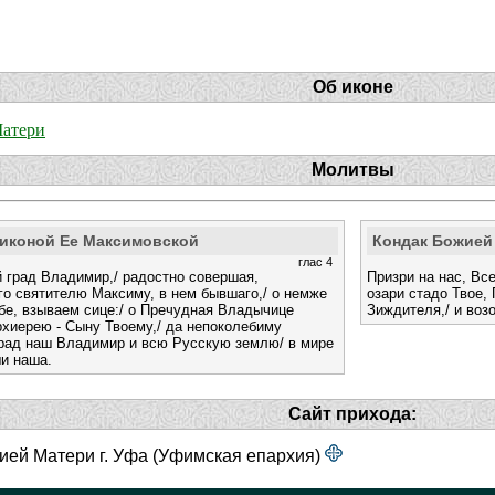
Об иконе
Матери
Молитвы
 иконой Ее Максимовской
Кондак Божией
глас 4
 град Владимир,/ радостно совершая,
Призри на нас, Вс
го святителю Максиму, в нем бывшаго,/ о немже
озари стадо Твое,
е, взываем сице:/ о Пречудная Владычице
Зиждителя,/ и воз
хиерею - Сыну Твоему,/ да непоколебиму
град наш Владимир и всю Русскую землю/ в мире
ши наша.
Сайт прихода:
ей Матери г. Уфа (Уфимская епархия)