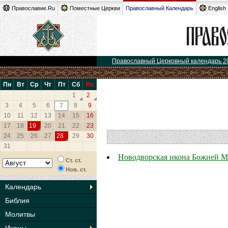
Православие.Ru
Поместные Церкви
Православный Календарь
English
Православный Церковный календарь 2
Пн
Вт
Ср
Чт
Пт
Сб
Вс
1
2
3
4
5
6
8
9
7
10
11
12
13
14
15
16
17
18
19
20
21
22
23
24
25
26
27
28
29
30
31
Новодворская икона Божией М
Ст. ст.
Нов. ст.
Календарь
Библия
Молитвы