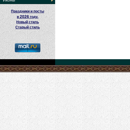
Иконы
Праздники и посты
2026
в
году.
Новый стиль
Старый стиль