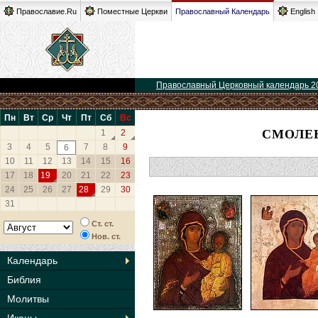
Православие.Ru
Поместные Церкви
Православный Календарь
English
Православный Церковный календарь 2
Пн
Вт
Ср
Чт
Пт
Сб
Вс
СМОЛЕН
1
2
3
4
5
7
8
9
6
10
11
12
13
14
15
16
17
18
19
20
21
22
23
24
25
26
27
28
29
30
31
Ст. ст.
Нов. ст.
Календарь
Библия
Молитвы