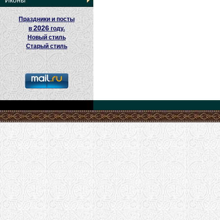
Иконы
Праздники и посты
2026
в
году.
Новый стиль
Старый стиль