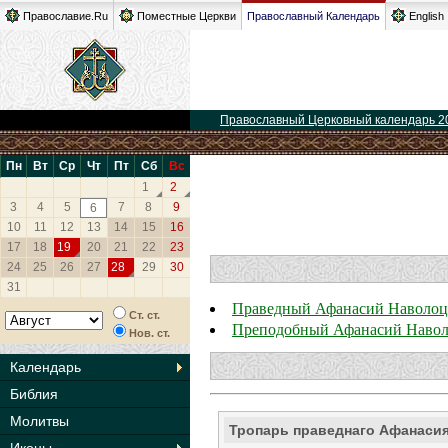
Православие.Ru
Поместные Церкви
Православный Календарь
English
Православный Церковный календарь 2
Пн
Вт
Ср
Чт
Пт
Сб
Вс
1
2
3
4
5
7
8
9
6
10
11
12
13
14
15
16
17
18
19
20
21
22
23
24
25
26
27
28
29
30
31
Праведный Афанасий Наволо
Ст. ст.
Преподобный Афанасий Наво
Нов. ст.
Календарь
Библия
Молитвы
Тропарь праведнаго Афанаси