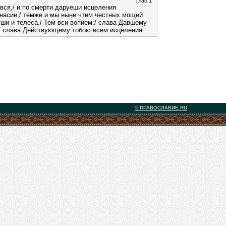
глас 1
ся,/ и по смерти даруеши исцеления
насие,/ темже и мы ныне чтим честных мощей
уши и телеса./ Тем вси вопием:/ слава Давшему
,/ слава Действующему тобою всем исцеления.
© ПРАВОСЛАВИЕ.RU