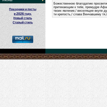
Иконы
Божественною благодатию просветив
притекающим к тебе, премудре Афа
Праздники и посты
твоих явление,/ веселящее вкупе д
2026
в
году.
ти крепость,/ слава Венчавшему тя
Новый стиль
Старый стиль