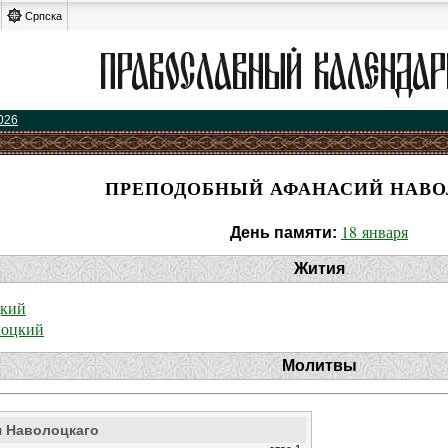
Српска
026
ПРЕПОДОБНЫЙ АФАНАСИЙ НАВ
18 января
День памяти:
Жития
цкий
лоцкий
Молитвы
я Наволоцкаго