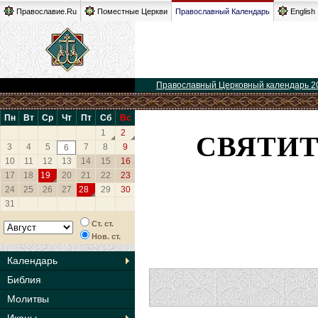
Православие.Ru
Поместные Церкви
Православный Календарь
English
Православный Церковный календарь 2
Пн
Вт
Ср
Чт
Пт
Сб
Вс
СВЯТИТ
1
2
3
4
5
7
8
9
6
10
11
12
13
14
15
16
17
18
19
20
21
22
23
24
25
26
27
28
29
30
31
Ст. ст.
Нов. ст.
Календарь
Библия
Молитвы