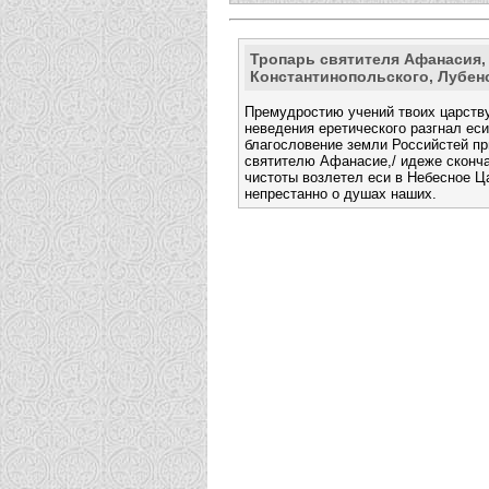
Тропарь святителя Афанасия,
Константинопольского, Лубен
Премудростию учений твоих царству
неведения еретического разгнал еси
благословение земли Российстей при
святителю Афанасие,/ идеже скончав
чистоты возлетел еси в Небесное Ц
непрестанно о душах наших.