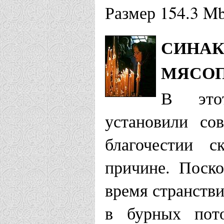
Размер 154.3 M
СИНАК
МЯСО
В это
установили со
благочестии с
причине. Поск
время странстви
в бурных пото