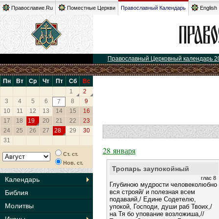
Православие.Ru
Поместные Церкви
Православный Календарь
English
Православный Церковный календарь 2
Пн
Вт
Ср
Чт
Пт
Сб
Вс
1
2
3
4
5
6
8
9
7
10
11
12
13
14
15
16
17
18
19
20
21
22
23
24
25
26
27
28
29
30
31
28 января
Ст. ст.
Нов. ст.
Тропарь заупокойный
глас 8
Календарь
Глубиною мудрости человеколюбно
вся строяй/ и полезная всем
Библия
подаваяй,/ Едине Содетелю,
Молитвы
упокой, Господи, души раб Твоих,/
на Тя бо упование возложиша,//