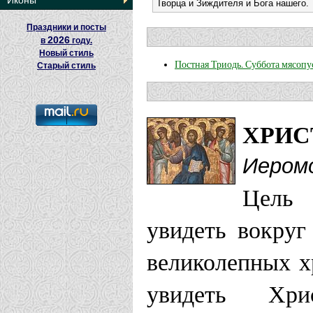
Иконы
Творца и Зиждителя и Бога нашего.
Праздники и посты
2026
в
году.
Новый стиль
Постная Триодь. Суббота мясопу
Старый стиль
ХРИС
Иером
Цель 
увидеть вокруг
великолепных х
увидеть Хр