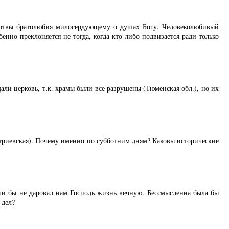
жертвы братолюбия милосердующему о душах Богу. Человеколюбивый
енно преклоняется не тогда, когда кто-либо подвизается ради только
щали церковь, т.к. храмы были все разрушены (Тюменская обл.), но их
триевская). Почему именно по субботним дням? Каковы исторические
и бы не даровал нам Господь жизнь вечную. Бессмысленна была бы
 дел?