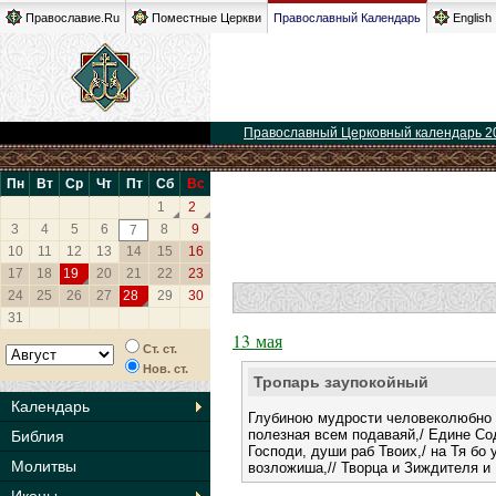
Православие.Ru
Поместные Церкви
Православный Календарь
English
Православный Церковный календарь 2
Пн
Вт
Ср
Чт
Пт
Сб
Вс
1
2
3
4
5
6
8
9
7
10
11
12
13
14
15
16
17
18
19
20
21
22
23
24
25
26
27
28
29
30
31
13 мая
Ст. ст.
Нов. ст.
Тропарь заупокойный
Календарь
Глубиною мудрости человеколюбно в
полезная всем подаваяй,/ Едине Со
Библия
Господи, души раб Твоих,/ на Тя бо 
Молитвы
возложиша,// Творца и Зиждителя и 