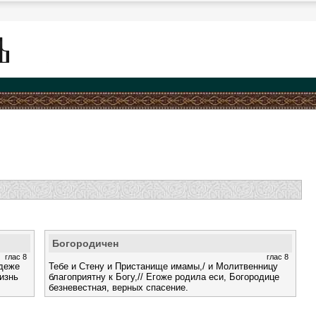
Богородичен
глас 8
глас 8
идеже
Тебе и Стену и Пристанище имамы,/ и Молитвенницу
жизнь
благоприятну к Богу,// Егоже родила еси, Богородице
безневестная, верных спасение.