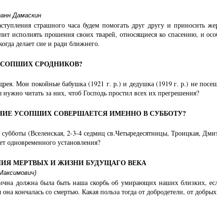
анн Дамаскин
аступления страшного часа будем помогать друг другу и приносить 
лит исполнять прошения своих тварей, относящиеся ко спасению, и особ
когда делает сие и ради ближнего.
 УСОПШИХ СРОДНИКОВ?
рея. Мои покойные бабушка (1921 г. р.) и дедушка (1919 г. р.) не посе
ы нужно читать за них, чтоб Господь простил всех их прегрешения?
ИЕ УСОПШИХ СОВЕРШАЕТСЯ ИМЕННО В СУББОТУ?
субботы (Вселенская, 2-3-4 седмиц св.Четыредесятницы, Троицкая, Дми
еет одновременного установления?
ИЯ МЕРТВЫХ И ЖИЗНИ БУДУЩАГО ВЕКА
Максимович)
ична должна была быть наша скорбь об умирающих наших близких, есл
 она кончалась со смертью. Какая польза тогда от добродетели, от добрых