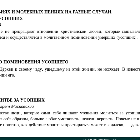
ИЯХ И МОЛЕБНЫХ ПЕНИЯХ НА РАЗНЫЕ СЛУЧАИ.
УСОПШИХ
й
ие не прекращают отношений христианской любви, которые связыва
ся и осуществляется в молитвенном поминовении умерших (усопших).
О ПОМИНОВЕНИЯ УСОПШЕГО
Церкви к своему чаду, ушедшему из этой жизни, не иссякает. В извес
нии его.
ЛИТВЕ ЗА УСОПШИХ
арет Московский
нстве люди, которые сами себя лишают утешения молиться за усопш
я себя образом, больше любят умствовать, нежели веровать. Почему не
не понятно, как действие молитвы простираться может так далеко, — даж