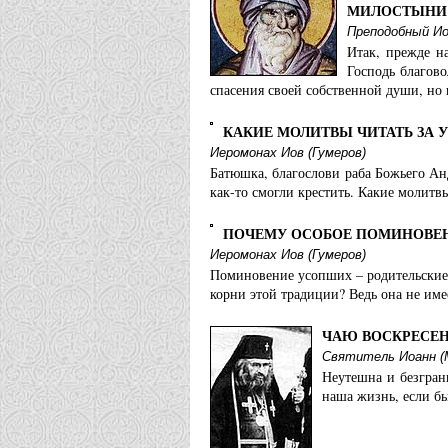
МИЛОСТЫНИ
Преподобный Ио
Итак, прежде н
Господь благово
спасения своей собственной души, но 
КАКИЕ МОЛИТВЫ ЧИТАТЬ ЗА
Иеромонах Иов (Гумеров)
Батюшка, благослови раба Божьего Анд
как-то смогли крестить. Какие молитв
ПОЧЕМУ ОСОБОЕ ПОМИНОВЕН
Иеромонах Иов (Гумеров)
Поминовение усопших – родительские 
корни этой традиции? Ведь она не им
ЧАЮ ВОСКРЕСЕН
Святитель Иоанн (
Неутешна и безгран
наша жизнь, если бы