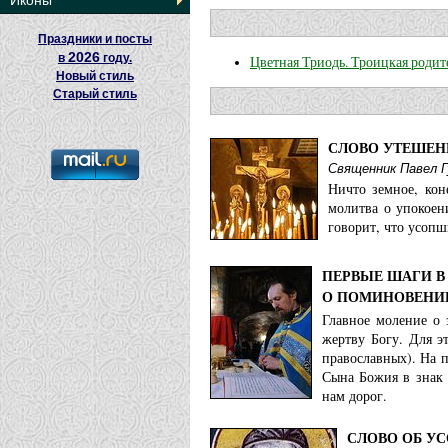
Иконы
Праздники и посты
2026
в
году.
Цветная Триодь. Троицкая родит
Новый стиль
Старый стиль
СЛОВО УТЕШЕН
Священник Павел 
Ничто земное, ко
молитва о упокоен
говорит, что усопш
ПЕРВЫЕ ШАГИ В 
О ПОМИНОВЕНИ
Главное моление о
жертву Богу. Для э
православных). На 
Сына Божия в знак 
нам дорог.
СЛОВО ОБ УС