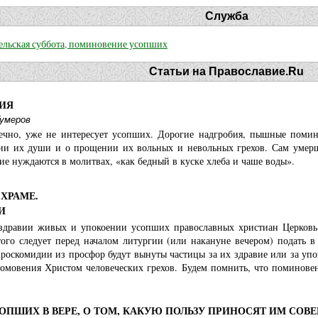
Служба
ельская суббота, поминовение усопших
Статьи на Православие.Ru
ИЯ
Гумеров
нечно, уже не интересует усопших. Дорогие надгробия, пышные поми
ии их души и о прощении их вольных и невольных грехов. Сам умерш
ие нуждаются в молитвах, «как бедный в куске хлеба и чаше воды».
ХРАМЕ.
И
 здравии живых и упокоении усопших православных христиан Церковь
того следует перед началом литургии (или накануне вечером) подать 
проскомидии из просфор будут вынуты частицы за их здравие или за уп
омовения Христом человеческих грехов. Будем помнить, что поминовен
ОПШИХ В ВЕРЕ, О ТОМ, КАКУЮ ПОЛЬЗУ ПРИНОСЯТ ИМ СОВ