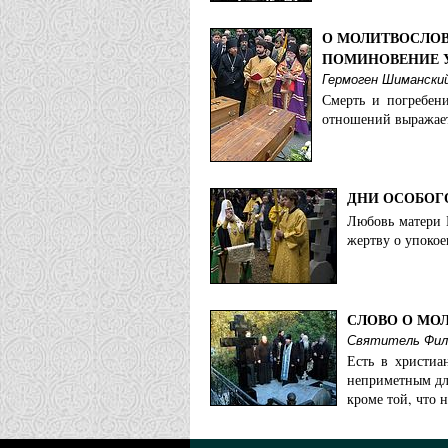
О МОЛИТВОСЛОВ
ПОМИНОВЕНИЕ 
Гермоген Шимански
Смерть и погребен
отношений выражает
ДНИ ОСОБОГ
Любовь матери 
жертву о упокое
СЛОВО О МО
Святитель Фил
Есть в христиа
неприметным дл
кроме той, что 