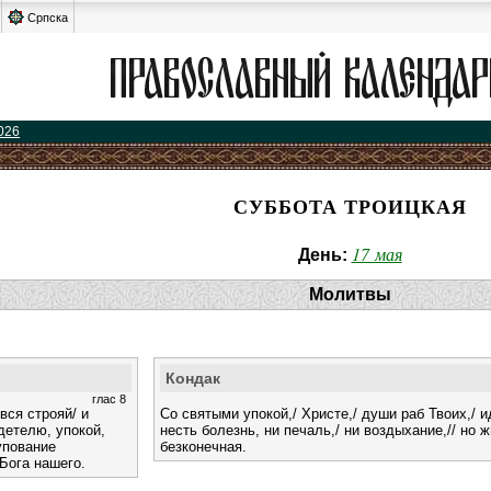
Српска
026
СУББОТА ТРОИЦКАЯ
17 мая
День:
Молитвы
Кондак
глас 8
ся строяй/ и
Со святыми упокой,/ Христе,/ души раб Твоих,/ 
детелю, упокой,
несть болезнь, ни печаль,/ ни воздыхание,// но 
упование
безконечная.
Бога нашего.