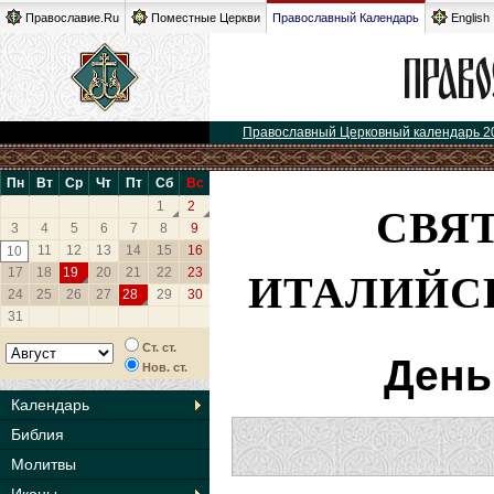
Православие.Ru
Поместные Церкви
Православный Календарь
English
Православный Церковный календарь 2
Пн
Вт
Ср
Чт
Пт
Сб
Вс
СВЯ
1
2
3
4
5
6
7
8
9
11
12
13
14
15
16
10
ИТАЛИЙСК
17
18
19
20
21
22
23
24
25
26
27
28
29
30
31
Ст. ст.
День
Нов. ст.
Календарь
Библия
Молитвы