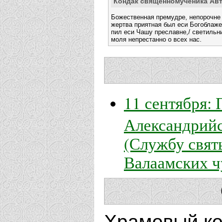
Кондак священномученика Ав
Божественная премудре, непорочне 
жертва приятная был еси Богоблаже
пил еси Чашу преславне,/ светильн
моля непрестанно о всех нас.
11 сентября:
Александрийс
(Службу свят
Валаамских ч
Храмовый к