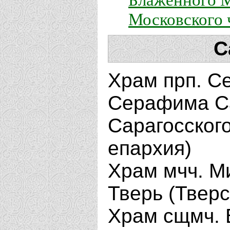
Московского 
С
Храм прп. Се
Серафима Са
Сарагосского
епархия)
Храм мчч. Ми
Тверь (Тверс
Храм сщмч. 