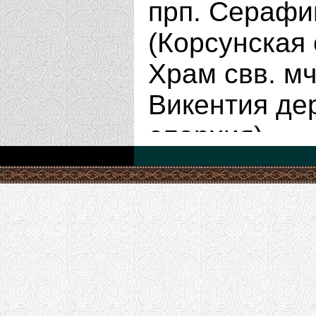
прп. Серафи
(Корсунская
Храм cвв. мч
Викентия дер
епархия)