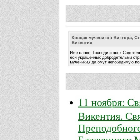
Кондак мучеников Виктора, С
Викентия
Иже славе, Господи и всех Содетел
еси украшенных добродетельми стр
мученики,/ да омут непобедимую по
11 ноября: С
Викентия. Св
Преподобного
Блаженного М