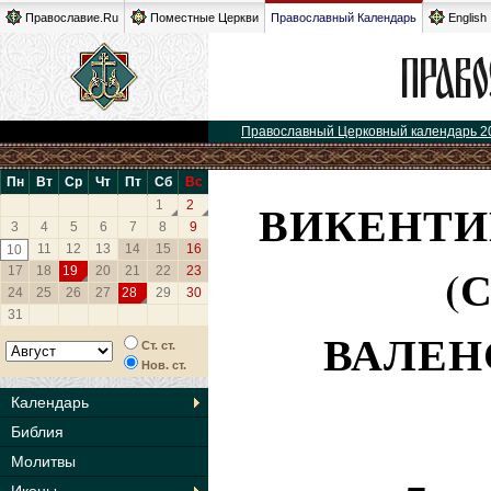
Православие.Ru
Поместные Церкви
Православный Календарь
English
Православный Церковный календарь 2
Пн
Вт
Ср
Чт
Пт
Сб
Вс
ВИКЕНТИ
1
2
3
4
5
6
7
8
9
11
12
13
14
15
16
10
(
17
18
19
20
21
22
23
24
25
26
27
28
29
30
31
ВАЛЕН
Ст. ст.
Нов. ст.
Календарь
Библия
Молитвы