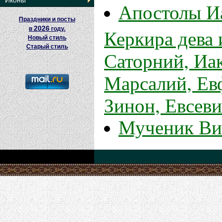
Иконы
Апостолы Иа
Праздники и посты
2026
Керкира дева 
в
году.
Новый стиль
Старый стиль
Саторний, Иа
Марсалий, Ев
Зинон, Евсеви
Мученик Ви