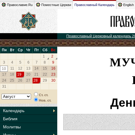
Православие.Ru
Поместные Церкви
Православный Календарь
English
Православный Церковный календарь 2
Пн
Вт
Ср
Чт
Пт
Сб
Вс
МУ
1
2
3
4
5
6
7
8
9
11
12
13
14
15
16
10
17
18
19
20
21
22
23
24
25
26
27
28
29
30
31
Ст. ст.
Ден
Нов. ст.
Календарь
Библия
Молитвы