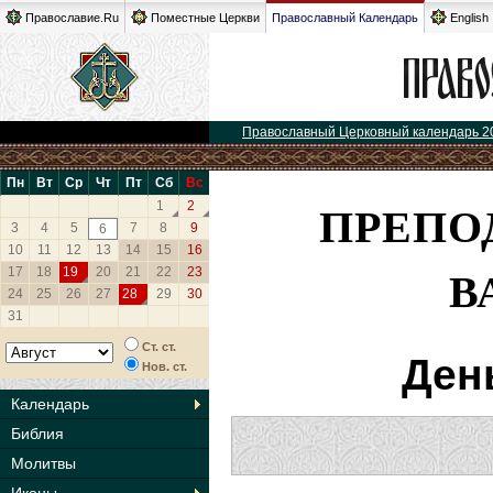
Православие.Ru
Поместные Церкви
Православный Календарь
English
Православный Церковный календарь 2
Пн
Вт
Ср
Чт
Пт
Сб
Вс
ПРЕПО
1
2
3
4
5
7
8
9
6
10
11
12
13
14
15
16
В
17
18
19
20
21
22
23
24
25
26
27
28
29
30
31
Ст. ст.
Ден
Нов. ст.
Календарь
Библия
Молитвы