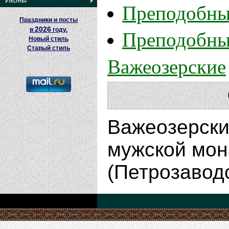
Иконы
Преподобны
Праздники и посты
2026
Преподобны
в
году.
Новый стиль
Старый стиль
Важеозерские
Важеозерски
мужской мон
(Петрозавод