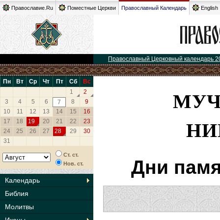
Православие.Ru
Поместные Церкви
Православный Календарь
English
Православный Церковный календарь 2
Пн
Вт
Ср
Чт
Пт
Сб
Вс
МУЧ
1
2
3
4
5
6
8
9
7
10
11
12
13
14
15
16
НИ
17
18
19
20
21
22
23
24
25
26
27
28
29
30
31
Ст. ст.
Дни памя
Нов. ст.
Календарь
Библия
Молитвы