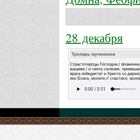
28 декабря
Тропарь мучеников
Страстотерпцы Господни,/ блаженна
вашими,/ и свята селения, приимшая
врага победисте/ и Христа со дерзн
яко Блага, молите,// спастися, мол