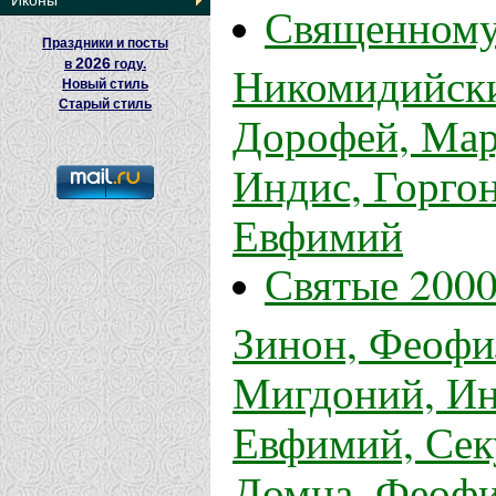
Иконы
Священному
Праздники и посты
2026
Никомидийски
в
году.
Новый стиль
Старый стиль
Дорофей, Мар
Индис, Горгон
Евфимий
Святые 2000
Зинон, Феофи
Мигдоний, Ин
Евфимий, Сек
Домна, Феофи