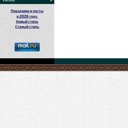
Иконы
Праздники и посты
2026
в
году.
Новый стиль
Старый стиль