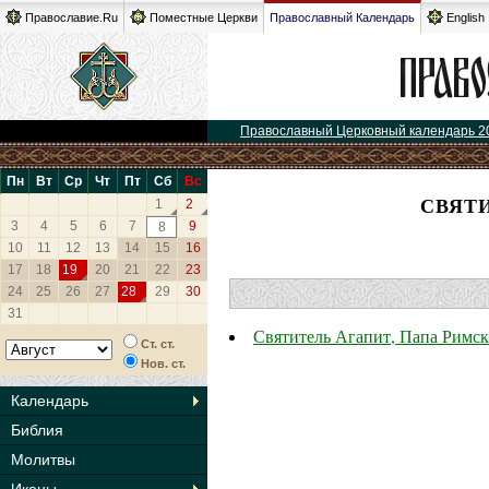
Православие.Ru
Поместные Церкви
Православный Календарь
English
Православный Церковный календарь 2
Пн
Вт
Ср
Чт
Пт
Сб
Вс
СВЯТИ
1
2
3
4
5
6
7
9
8
10
11
12
13
14
15
16
17
18
19
20
21
22
23
24
25
26
27
28
29
30
31
Святитель Агапит, Папа Римс
Ст. ст.
Нов. ст.
Календарь
Библия
Молитвы