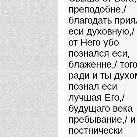
преподобне,/
благодать прия
еси духовную,/
от Него убо
познался еси,
блаженне,/ тог
ради и ты духо
познал еси
лучшая Его,/
будущаго века
пребывание,/ и
постнически