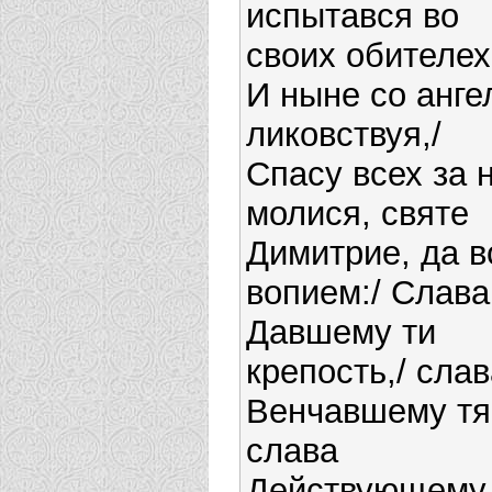
испытався во
своих обителех
И ныне со анге
ликовствуя,/
Спасу всех за 
молися, святе
Димитрие, да в
вопием:/ Слава
Давшему ти
крепость,/ сла
Венчавшему тя
слава
Действующему