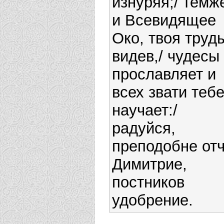
изнуряя;/ темж
и Всевидящее
Око, твоя труд
видев,/ чудесы
прославляет и
всех звати теб
научает:/
радуйся,
преподобне от
Димитрие,
постников
удобрение.