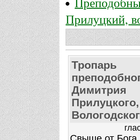
Преподобны
Прилуцкий, в
Тропарь
преподобно
Димитрия
Прилуцкого,
Вологодско
гла
Свыше от Бога,