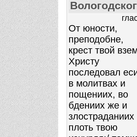
Вологодско
гла
От юности,
преподобне,
крест твой взем
Христу
последовал еси
в молитвах и
пощениих, во
бдениих же и
злостраданиих
плоть твою