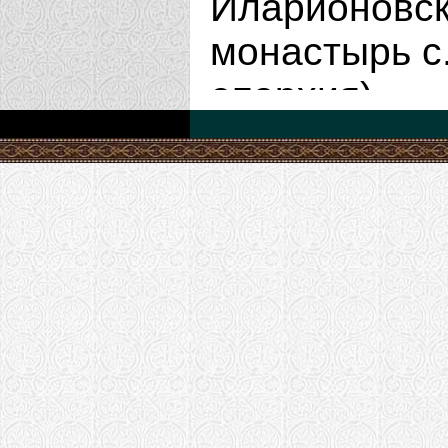
Иларионовск
монастырь с
епархия)
Храм Димитр
Наволоке г. 
епархия)