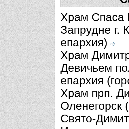
Храм Спаса 
Запрудне г. 
епархия)
Храм Димитр
Девичьем пол
епархия (гор
Храм прп. Ди
Оленегорск 
Свято-Димит