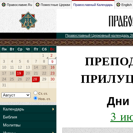
Православие.Ru
Поместные Церкви
Православный Календарь
English
Православный Церковный календарь 2
Пн
Вт
Ср
Чт
Пт
Сб
Вс
ПРЕПО
1
2
3
4
5
6
7
8
9
10
11
12
13
14
15
16
ПРИЛУЦ
17
18
19
20
21
22
23
24
25
26
27
28
29
30
31
Ст. ст.
Дни 
Нов. ст.
Календарь
3 ию
Библия
Молитвы