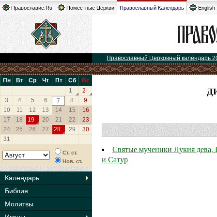
Православие.Ru
Поместные Церкви
Православный Календарь
English
Православный Церковный календарь 2
Пн
Вт
Ср
Чт
Пт
Сб
Вс
Д
1
2
3
4
5
6
8
9
7
10
11
12
13
14
15
16
17
18
19
20
21
22
23
24
25
26
27
28
29
30
31
Святые мученики Лукия дева, 
Ст. ст.
и Сатур
Нов. ст.
Календарь
Библия
Молитвы