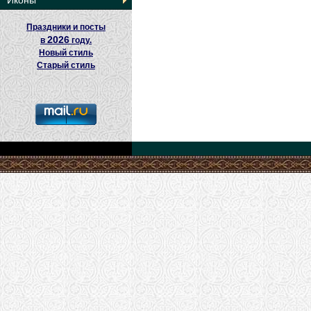
Иконы
Праздники и посты
2026
в
году.
Новый стиль
Старый стиль