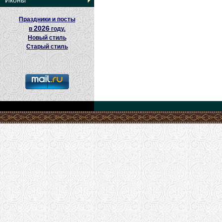
Иконы
Праздники и посты
2026
в
году.
Новый стиль
Старый стиль