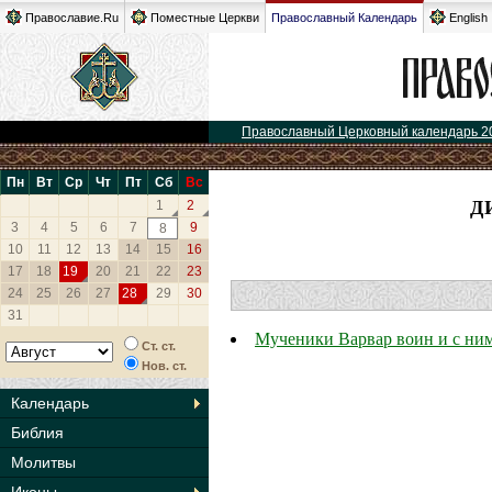
Православие.Ru
Поместные Церкви
Православный Календарь
English
Православный Церковный календарь 2
Пн
Вт
Ср
Чт
Пт
Сб
Вс
Д
1
2
3
4
5
6
7
9
8
10
11
12
13
14
15
16
17
18
19
20
21
22
23
24
25
26
27
28
29
30
31
Мученики Варвар воин и с ни
Ст. ст.
Нов. ст.
Календарь
Библия
Молитвы