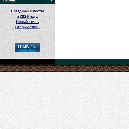
Иконы
Праздники и посты
2026
в
году.
Новый стиль
Старый стиль