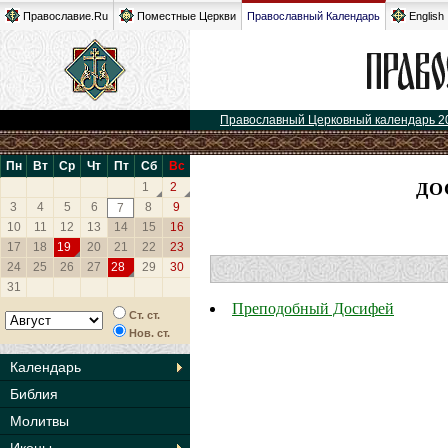
Православие.Ru
Поместные Церкви
Православный Календарь
English
Православный Церковный календарь 2
Пн
Вт
Ср
Чт
Пт
Сб
Вс
ДО
1
2
3
4
5
6
8
9
7
10
11
12
13
14
15
16
17
18
19
20
21
22
23
24
25
26
27
28
29
30
31
Преподобный Досифей
Ст. ст.
Нов. ст.
Календарь
Библия
Молитвы