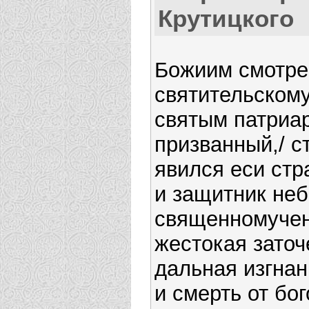
Крутицкого
Божиим смотре
святительском
святым патриа
призванный,/ с
явился еси ст
и защитник неб
священномучен
жестокая заточ
дальная изгнан
и смерть от бо