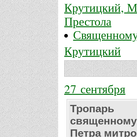
Крутицкий, М
Престола
Священному
Крутицкий
27 сентября
Тропарь
священному
Петра митр