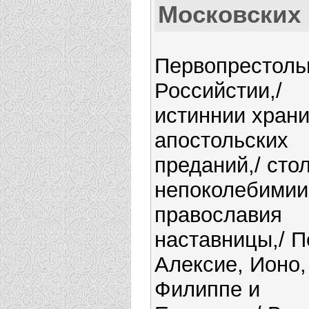
Московских
Первопрестол
Российстии,/
истиннии хран
апостольских
преданий,/ сто
непоколебимии
православия
наставницы,/ П
Алексие, Ионо,
Филиппе и