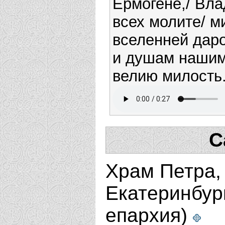
Ермогене,/ Вл
всех молите/ м
вселенней даро
и душам наши
велию милость
С
Храм Петра, 
Екатеринбур
епархия)