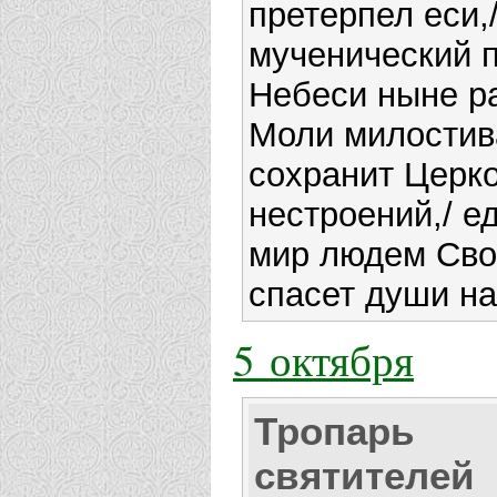
претерпел еси,
мученический п
Небеси ныне р
Моли милостива
сохранит Церко
нестроений,/ е
мир людем Свои
спасет души н
5 октября
Тропарь
святителей