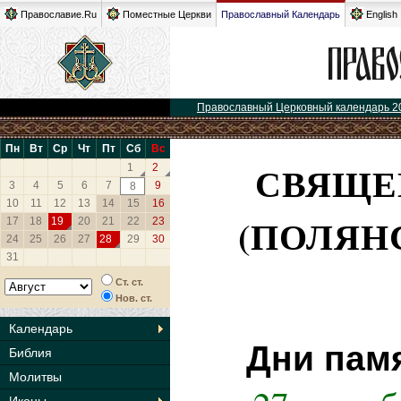
Православие.Ru
Поместные Церкви
Православный Календарь
English
Православный Церковный календарь 2
Пн
Вт
Ср
Чт
Пт
Сб
Вс
СВЯЩЕ
1
2
3
4
5
6
7
9
8
10
11
12
13
14
15
16
(ПОЛЯН
17
18
19
20
21
22
23
24
25
26
27
28
29
30
31
Ст. ст.
Нов. ст.
Календарь
Дни пам
Библия
Молитвы