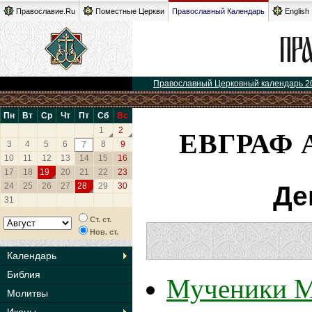
Православие.Ru
Поместные Церкви
Православный Календарь
English
Православный Церковный календарь 2
Пн
Вт
Ср
Чт
Пт
Сб
Вс
ЕВГРАФ 
1
2
3
4
5
6
8
9
7
10
11
12
13
14
15
16
17
18
19
20
21
22
23
24
25
26
27
28
29
30
Де
31
Ст. ст.
Нов. ст.
Календарь
Библия
Мученики М
Молитвы