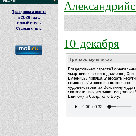
Александрийс
Иконы
Праздники и посты
2026
в
году.
Новый стиль
Старый стиль
10 декабря
Тропарь мучеников
Воздержанием страстей огнепальны
умертвивше зраки и движения, Хри
мученицы/ прияша благодать недуги
немощных/ и живше и по кончине
чудодействовати./ Воистинну чудо 
яко кости наги источают исцеления,/
Единому и Создателю Богу.