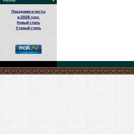
Иконы
Праздники и посты
2026
в
году.
Новый стиль
Старый стиль