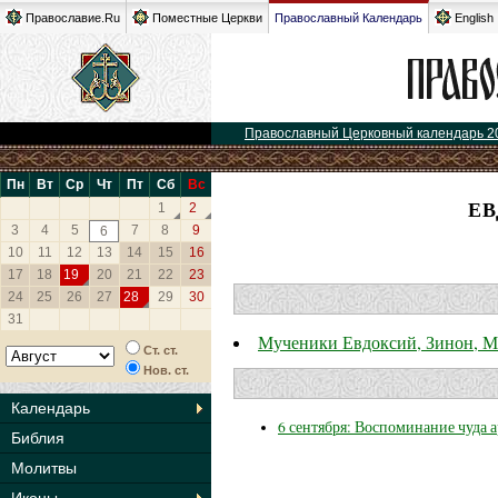
Православие.Ru
Поместные Церкви
Православный Календарь
English
Православный Церковный календарь 2
Пн
Вт
Ср
Чт
Пт
Сб
Вс
ЕВ
1
2
3
4
5
7
8
9
6
10
11
12
13
14
15
16
17
18
19
20
21
22
23
24
25
26
27
28
29
30
31
Мученики Евдоксий, Зинон, М
Ст. ст.
Нов. ст.
Календарь
6 сентября: Воспоминание чуда 
Библия
Молитвы