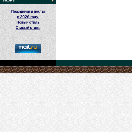
Иконы
Праздники и посты
2026
в
году.
Новый стиль
Старый стиль