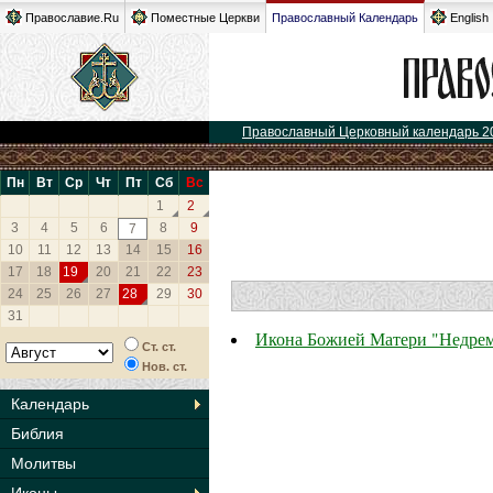
Православие.Ru
Поместные Церкви
Православный Календарь
English
Православный Церковный календарь 2
Пн
Вт
Ср
Чт
Пт
Сб
Вс
1
2
3
4
5
6
8
9
7
10
11
12
13
14
15
16
17
18
19
20
21
22
23
24
25
26
27
28
29
30
31
Икона Божией Матери "Недре
Ст. ст.
Нов. ст.
Календарь
Библия
Молитвы