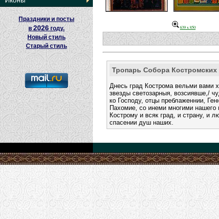
Иконы
Праздники и посты
2026
639 x 850
в
году.
Новый стиль
Старый стиль
Тропарь Собора Костромских
Днесь град Кострома вельми вами хв
звезды светозарныя, возсиявше,/ ч
ко Господу, отцы преблаженнии, Ген
Пахомие, со инеми многими нашего 
Кострому и всяк град, и страну, и 
спасении душ наших.