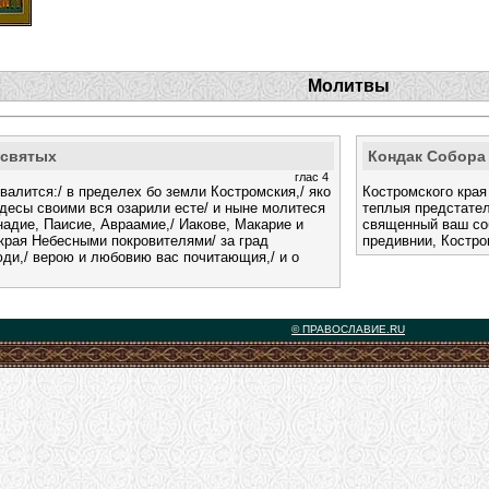
Молитвы
 святых
Кондак Собора
глас 4
алится:/ в пределех бо земли Костромския,/ яко
Костромского края
удесы своими вся озарили есте/ и ныне молитеся
теплыя предстател
надие, Паисие, Авраамие,/ Иакове, Макарие и
священный ваш со
края Небесными покровителями/ за град
предивнии, Костро
люди,/ верою и любовию вас почитающия,/ и о
© ПРАВОСЛАВИЕ.RU