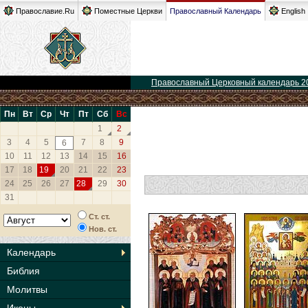
Православие.Ru
Поместные Церкви
Православный Календарь
English
Православный Церковный календарь 2
Пн
Вт
Ср
Чт
Пт
Сб
Вс
1
2
3
4
5
7
8
9
6
10
11
12
13
14
15
16
17
18
19
20
21
22
23
24
25
26
27
28
29
30
31
Ст. ст.
Нов. ст.
Календарь
Библия
Молитвы