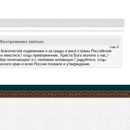
 Костромских святых
глас 8
 благочестия подвижники и за грады и веси страны Российския
и явистеся,/ отцы преблаженнии, Христа Бога молите о нас,/
бор почитающих/ и с любовию вопиющих:/ радуйтеся, отцы
мского края и всея России похвале и утверждение.