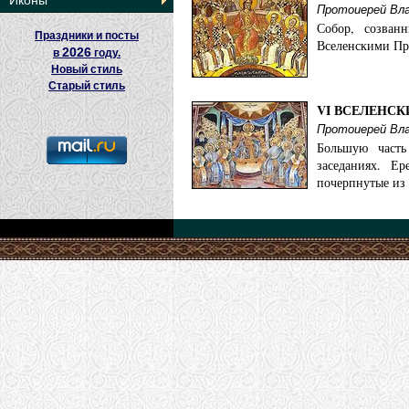
Иконы
Протоиерей Вл
Собор, созван
Праздники и посты
Вселенскими Пр
2026
в
году.
Новый стиль
Старый стиль
VI ВСЕЛЕНСК
Протоиерей Вл
Большую часть
заседаниях. Е
почерпнутые из 