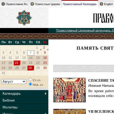
Православие.Ru
Поместные Церкви
Православный Календарь
English
Православный Церковный календарь 2
Пн
Вт
Ср
Чт
Пт
Сб
Вс
ПАМЯТЬ СВЯТ
1
2
3
4
5
6
8
9
7
10
11
12
13
14
15
16
17
18
19
20
21
22
23
24
25
26
27
28
29
30
31
СПАСЕНИЕ ТА
Ст. ст.
Нов. ст.
Инокиня Наталь
Во время работ
Календарь
посвящали себя 
Библия
Молитвы
VII ВСЕЛЕНС