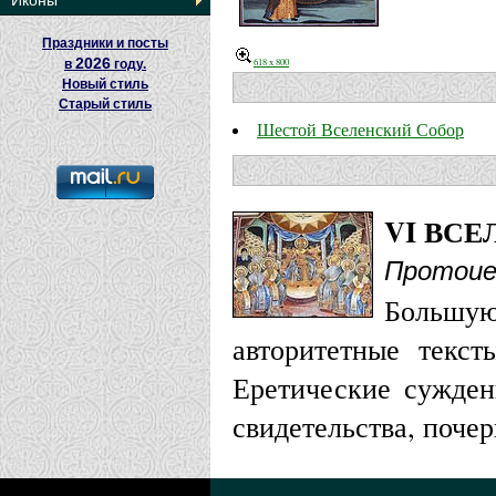
Иконы
Праздники и посты
2026
618 x 800
в
году.
Новый стиль
Старый стиль
Шестой Вселенский Собор
VI ВС
Протоие
Большу
авторитетные текст
Еретические сужден
свидетельства, почер