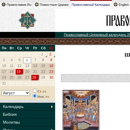
Православие.Ru
Поместные Церкви
Православный Календарь
English
Православный Церковный календарь 2
Пн
Вт
Ср
Чт
Пт
Сб
Вс
Ш
1
2
3
4
5
7
8
9
6
10
11
12
13
14
15
16
17
18
19
20
21
22
23
24
25
26
27
28
29
30
31
Ст. ст.
Нов. ст.
Календарь
Библия
Молитвы