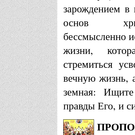
зарождением в 
основ хрис
бессмысленно и
жизни, котор
стремиться усв
вечную жизнь, а
земная: Ищит
правды Его, и с
ПРОПО