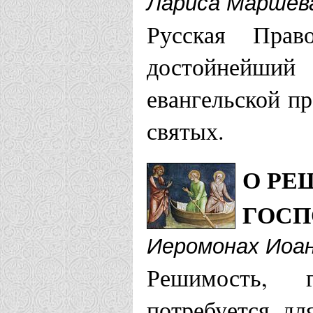
Лариса Маршева
Русская Прав
достойнейший
евангельской п
святых.
О РЕ
ГОС
Иеромонах Иоан
Решимость, 
потребуется дл