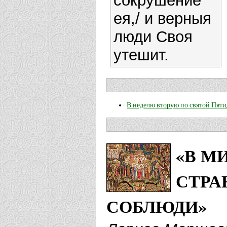
сокрушение
ея,/ и верныя
люди Своя
утешит.
В неделю вторую по святой Пяти
«В М
СТРА
СОБЛЮДИ»