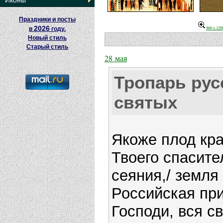
Иконы
Праздники и посты
2026
860 x 12
в
году.
Новый стиль
Старый стиль
28 мая
Тропарь рус
святых
Якоже плод кр
Твоего спасите
сеяния,/ земля
Российская при
Господи, вся св