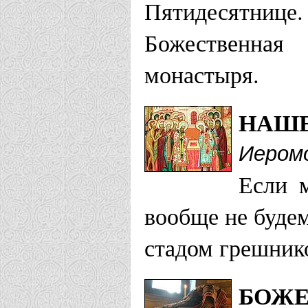
Пятидесятни
Божественная
монастыря.
НАШЕ
Иером
Если 
вообще не буде
стадом грешнико
БОЖЕ