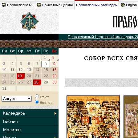
Православие.Ru
Поместные Церкви
Православный Календарь
English
Православный Церковный календарь 2
Пн
Вт
Ср
Чт
Пт
Сб
Вс
СОБОР ВСЕХ СВ
1
2
3
4
5
6
7
9
8
10
11
12
13
14
15
16
17
18
19
20
21
22
23
24
25
26
27
28
29
30
31
Ст. ст.
Нов. ст.
Календарь
Библия
Молитвы