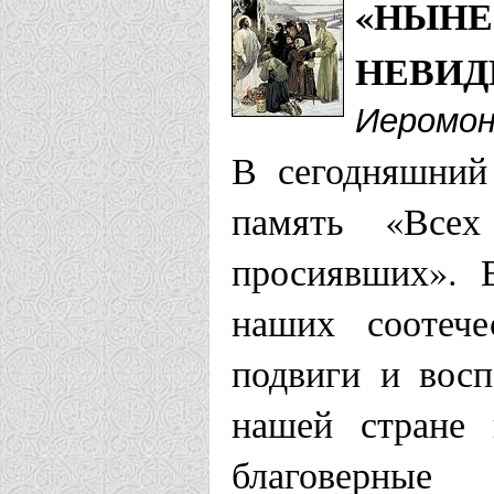
«НЫНЕ
НЕВИД
Иеромон
В сегодняшний
память «Всех
просиявших». 
наших соотече
подвиги и вос
нашей стране 
благоверн