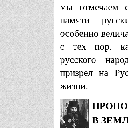
мы отмечаем е
памяти русск
особенно велича
с тех пор, ка
русского нар
призрел на Ру
жизни.
ПРОПО
В ЗЕМ