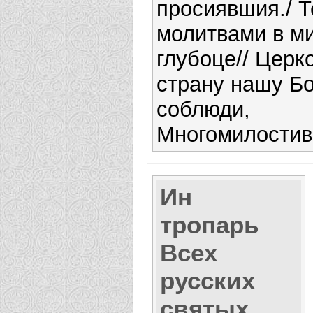
просиявшия./ Т
молитвами в м
глубоце// Церк
страну нашу Б
соблюди,
Многомилостив
Ин
тропарь
Всех
русских
святых