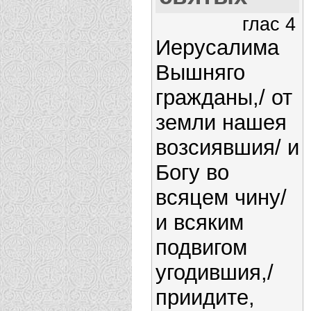
глас 4
Иерусалима
Вышняго
гражданы,/ от
земли нашея
возсиявшия/ и
Богу во
всяцем чину/
и всяким
подвигом
угодившия,/
приидите,