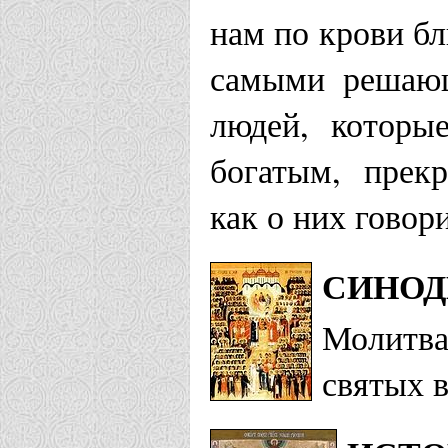
нам по крови бл
самыми решающ
людей, которы
богатым, прек
как о них говор
СИНОД
Молитва
святых 