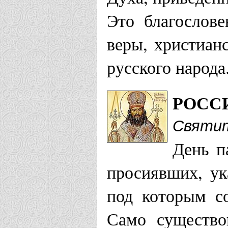
Это благослов
веры, христиан
русского народа
РОСС
Святит
День п
просиявших, ук
под которым со
Само существо