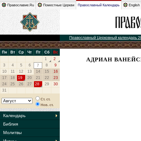
Православие.Ru
Поместные Церкви
Православный Календарь
English
Православный Церковный календарь 2
Пн
Вт
Ср
Чт
Пт
Сб
Вс
АДРИАН ВАНЕЙС
1
2
3
4
5
6
8
9
7
10
11
12
13
14
15
16
17
18
19
20
21
22
23
24
25
26
27
28
29
30
31
Ст. ст.
Нов. ст.
Календарь
Библия
Молитвы