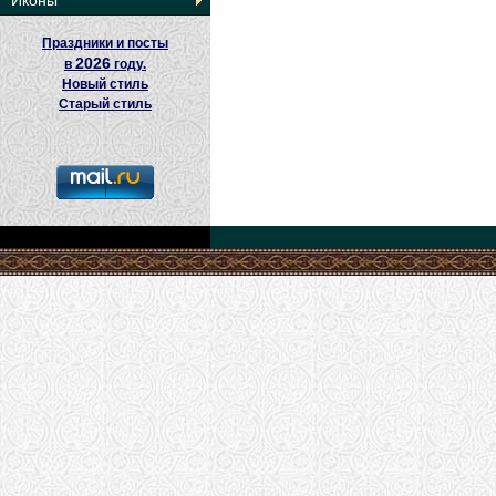
Иконы
Праздники и посты
2026
в
году.
Новый стиль
Старый стиль