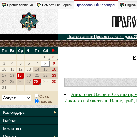
Православие.Ru
Поместные Церкви
Православный Календарь
English
Православный Церковный календарь 2
Пн
Вт
Ср
Чт
Пт
Сб
Вс
Е
1
2
3
4
5
6
7
9
8
10
11
12
13
14
15
16
17
18
19
20
21
22
23
24
25
26
27
28
29
30
31
Апостолы Иасон и Сосипатр, м
Ст. ст.
Иакисхол, Фавстиан, Ианнуарий,
Нов. ст.
Календарь
Библия
Молитвы