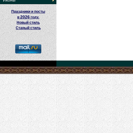
Иконы
Праздники и посты
2026
в
году.
Новый стиль
Старый стиль