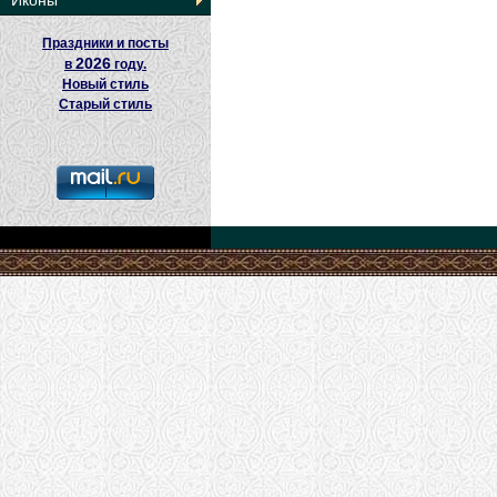
Иконы
Праздники и посты
2026
в
году.
Новый стиль
Старый стиль