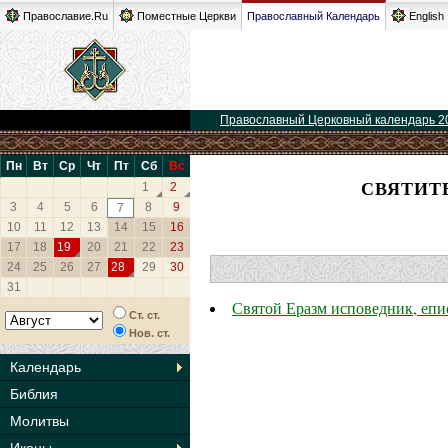
Православие.Ru
Поместные Церкви
Православный Календарь
English
Православный Церковный календарь 2
Пн
Вт
Ср
Чт
Пт
Сб
Вс
СВЯТИТ
1
2
3
4
5
6
8
9
7
10
11
12
13
14
15
16
17
18
19
20
21
22
23
24
25
26
27
28
29
30
31
Святой Еразм исповедник, еп
Ст. ст.
Нов. ст.
Календарь
Библия
Молитвы