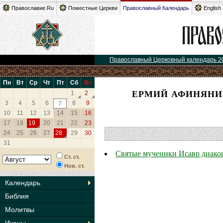
Православие.Ru
Поместные Церкви
Православный Календарь
English
Православный Церковный календарь 2
Пн
Вт
Ср
Чт
Пт
Сб
Вс
ЕРМИЙ АФИНЯНИН
1
2
3
4
5
6
8
9
7
10
11
12
13
14
15
16
17
18
19
20
21
22
23
24
25
26
27
28
29
30
31
Святые мученики Исавр диако
Ст. ст.
Нов. ст.
Календарь
Библия
Молитвы