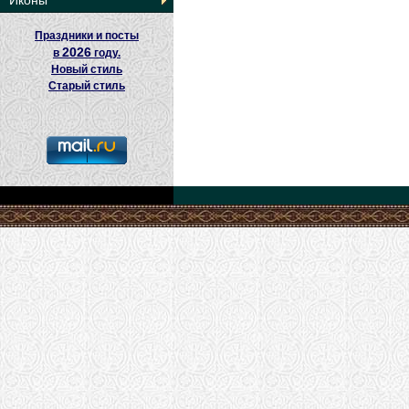
Иконы
Праздники и посты
2026
в
году.
Новый стиль
Старый стиль