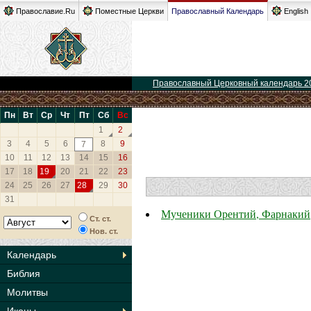
Православие.Ru
Поместные Церкви
Православный Календарь
English
Православный Церковный календарь 2
Пн
Вт
Ср
Чт
Пт
Сб
Вс
1
2
3
4
5
6
8
9
7
10
11
12
13
14
15
16
17
18
19
20
21
22
23
24
25
26
27
28
29
30
31
Мученики Орентий, Фарнакий,
Ст. ст.
Нов. ст.
Календарь
Библия
Молитвы