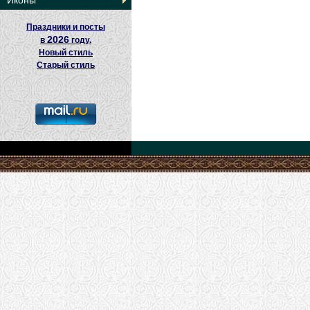
Иконы
Праздники и посты
2026
в
году.
Новый стиль
Старый стиль