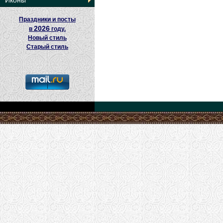
Иконы
Праздники и посты
2026
в
году.
Новый стиль
Старый стиль