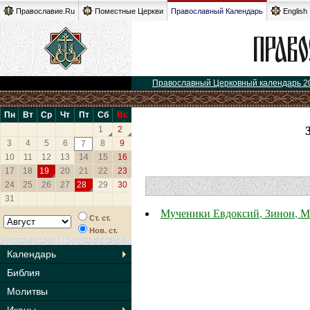
Православие.Ru
Поместные Церкви
Православный Календарь
English
Православный Церковный календарь 2
Пн
Вт
Ср
Чт
Пт
Сб
Вс
1
2
3
4
5
6
8
9
7
10
11
12
13
14
15
16
17
18
19
20
21
22
23
24
25
26
27
28
29
30
31
Мученики Евдоксий, Зинон, М
Ст. ст.
Нов. ст.
Календарь
Библия
Молитвы