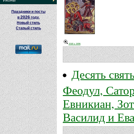
Иконы
Праздники и посты
2026
в
году.
Новый стиль
Старый стиль
1048 x 1696
Десять свят
Феодул, Сатор
Евникиан, Зо
Василид и Ев