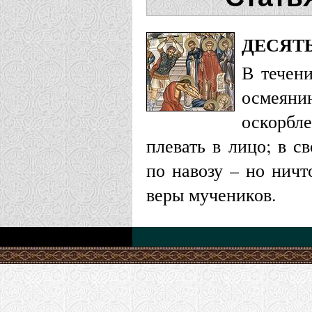
ДЕСЯТ
В течен
осмеяни
оскорбле
плевать в лицо; в с
по навозу – но ничт
веры мучеников.