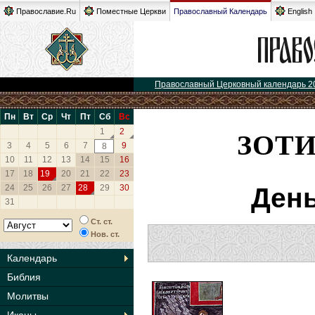
Православие.Ru
Поместные Церкви
Православный Календарь
English
Православный Церковный календарь 2
Пн
Вт
Ср
Чт
Пт
Сб
Вс
ЗОТИ
1
2
3
4
5
6
7
9
8
10
11
12
13
14
15
16
17
18
19
20
21
22
23
24
25
26
27
28
29
30
День
31
Ст. ст.
Нов. ст.
Календарь
Библия
Молитвы