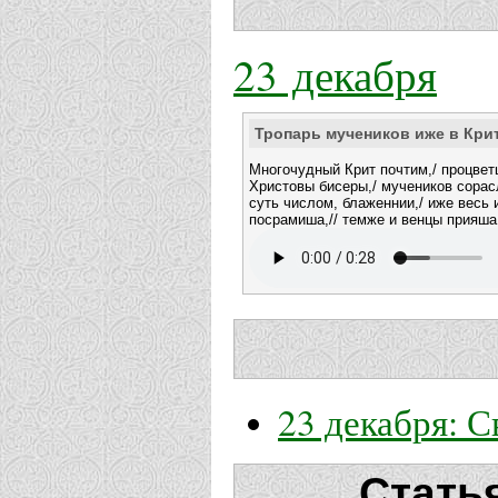
23 декабря
Тропарь мучеников иже в Кри
Многочудный Крит почтим,/ процвет
Христовы бисеры,/ мучеников сорас
суть числом, блаженнии,/ иже весь
посрамиша,// темже и венцы прияша
23 декабря: 
Стать