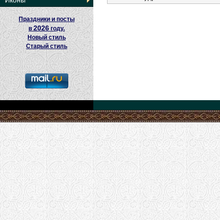
Иконы
Праздники и посты
2026
в
году.
Новый стиль
Старый стиль