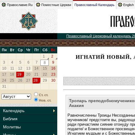
Православие.Ru
Поместные Церкви
Православный Календарь
English
Православный Церковный календарь 2
Пн
Вт
Ср
Чт
Пт
Сб
Вс
ИГНАТИЙ НОВЫЙ, 
1
2
3
4
5
6
7
9
8
10
11
12
13
14
15
16
17
18
19
20
21
22
23
24
25
26
27
28
29
30
31
Ст. ст.
Тропарь преподобномученико
Нов. ст.
Акакия
Календарь
Равночисленны Троицы Несозданныя
Библия
мучеников/ предстоите вы, радующе
ради причастием сияние отонуду п
Молитвы
подаете/ и Божественное просвеще
Игнатием мудрым и с Божественным 