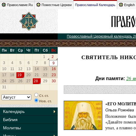
Православие.Ru
Поместные Церкви
Православный Календарь
English
Православный Церковный календарь 2
Пн
Вт
Ср
Чт
Пт
Сб
Вс
СВЯТИТЕЛЬ НИК
1
2
3
4
5
6
7
8
9
10
11
12
13
14
15
16
17
18
19
20
21
22
23
26 я
Дни памяти:
24
25
26
27
28
29
30
31
Ст. ст.
Нов. ст.
«ЕГО МОЛИТВ
Ольга Рожнёва
Календарь
Положение было
Библия
«Давайте помол
упал, а плавно 
Молитвы