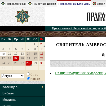
Православие.Ru
Поместные Церкви
Православный Календарь
English
Православный Церковный календарь 2
Пн
Вт
Ср
Чт
Пт
Сб
Вс
СВЯТИТЕЛЬ АМВРОС
1
2
3
4
5
6
7
8
9
11
12
13
14
15
16
10
Дн
17
18
19
20
21
22
23
24
25
26
27
28
29
30
31
Священномученик Амвросий, е
Ст. ст.
Нов. ст.
Календарь
Библия
Молитвы