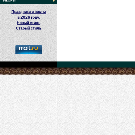
Иконы
Праздники и посты
2026
в
году.
Новый стиль
Старый стиль